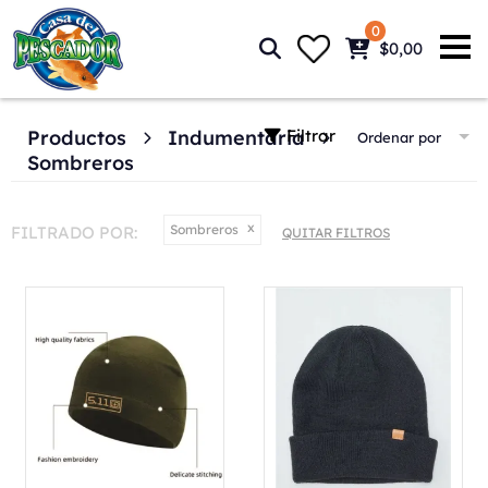
0
$0,00
Filtrar
Productos
Indumentaria
Ordenar por
Sombreros
Sombreros
FILTRADO POR:
QUITAR FILTROS