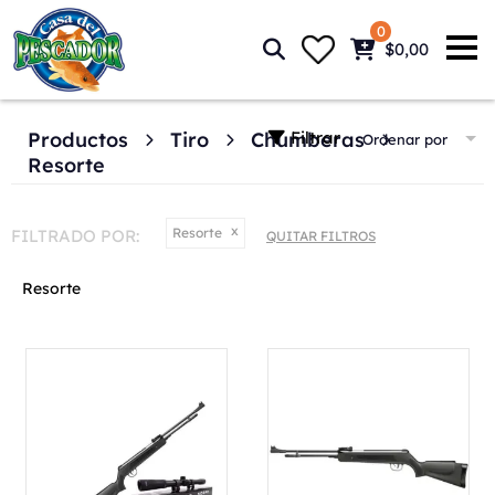
0
$0,00
Filtrar
Productos
Tiro
Chumberas
Ordenar por
Resorte
Resorte
FILTRADO POR:
QUITAR FILTROS
Resorte