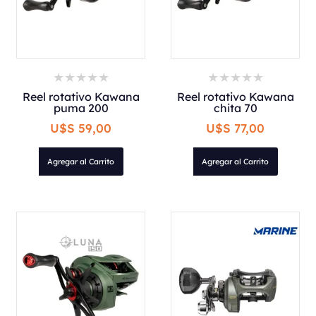
Reel rotativo Kawana
Reel rotativo Kawana
puma 200
chita 70
U$S 59,00
U$S 77,00
Agregar al Carrito
Agregar al Carrito