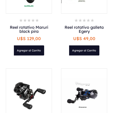
Reel rotativo Maruri
Reel rotativo galleta
black pira
Egery
U$S 129,00
U$S 49,00
Agregar al Carrito
Agregar al Carrito