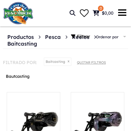
0
$0,00
Filtrar
Productos
Pesca
Reeles
Ordenar por
Baitcasting
Baitcasting
FILTRADO POR:
QUITAR FILTROS
Bautcasting