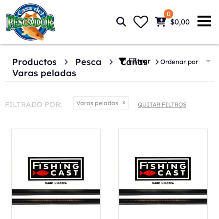
0
$0,00
Filtrar
Productos
Pesca
Cañas
Ordenar por
Varas peladas
Varas peladas
FILTRADO POR:
QUITAR FILTROS