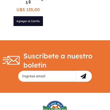
3.9
U$S 135,00
Agregar al Carrito
Suscríbete a nuestro
boletín