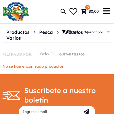
0
$0,00
Filtrar
Productos
Pesca
Anzuelos
Ordenar por
Varios
Varios
FILTRADO POR:
QUITAR FILTROS
No se han encontrado productos
Suscríbete a nuestro
boletín