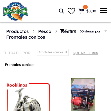
0
$0,00
Filtrar
Productos
Pesca
Reeles
Ordenar por
Frontales conicos
Frontales conicos
FILTRADO POR:
QUITAR FILTROS
Frontales conicos