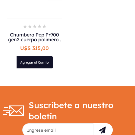
Chumbera Pcp Pr900
gen2 cuerpo polimero .
U$S 315,00
Agregar al Carrito
Suscríbete a nuestro
boletín