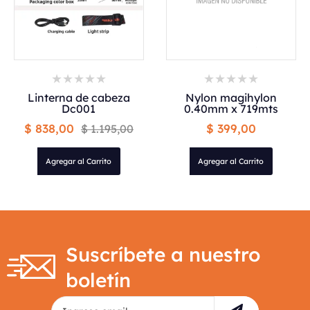
Linterna de cabeza
Nylon magihylon
Dc001
0.40mm x 719mts
$ 838,00
$ 399,00
$ 1.195,00
Agregar al Carrito
Agregar al Carrito
Suscríbete a nuestro
boletín